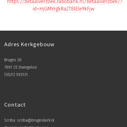
https://betaalverzoek.rabobank.nl/betaalverzoek/?
id=HjGMYrgkRa2T8lEle9kFjw
Adres Kerkgebouw
Bruges 26
7991 CE Dwingeloo
(0521) 593131
Contact
Scriba:
scriba@brugeskerk.nl