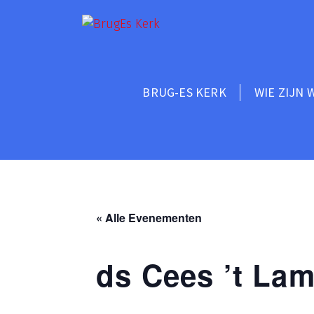
BRUG-ES KERK
WIE ZIJN 
« Alle Evenementen
ds Cees ’t La