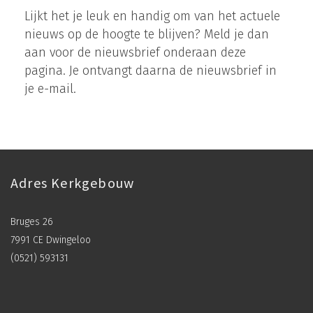
Lijkt het je leuk en handig om van het actuele
nieuws op de hoogte te blijven? Meld je dan
aan voor de nieuwsbrief onderaan deze
pagina. Je ontvangt daarna de nieuwsbrief in
je e-mail.
Adres Kerkgebouw
Bruges 26
7991 CE Dwingeloo
(0521) 593131