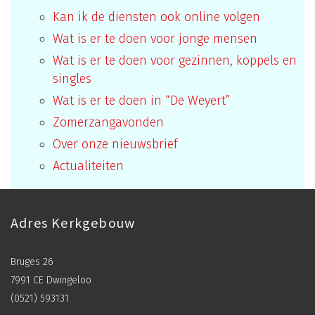
Kan ik de diensten ook online volgen
Wat is er te doen voor jonge mensen
Wat is er te doen voor gezinnen, koppels en
singles
Wat is er te doen in “De Weyert”
Zomerzangavonden
Over onze nieuwsbrief
Actualiteiten
Adres Kerkgebouw
Bruges 26
7991 CE Dwingeloo
(0521) 593131