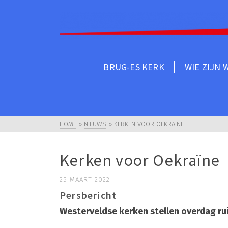
BRUG-ES KERK
WIE ZIJN 
HOME
»
NIEUWS
»
KERKEN VOOR OEKRAÏNE
Kerken voor Oekraïne
25 MAART 2022
Persbericht
Westerveldse kerken stellen overdag ru