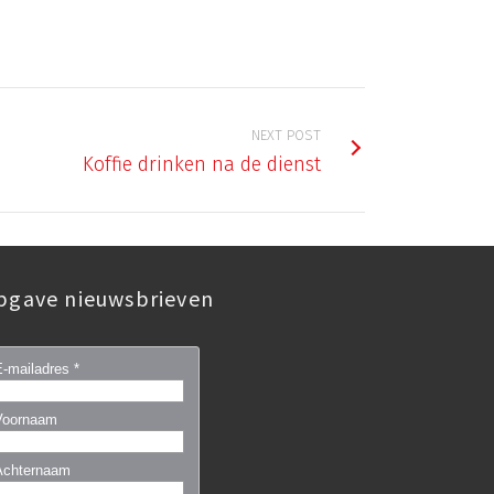
NEXT POST
Koffie drinken na de dienst
pgave nieuwsbrieven