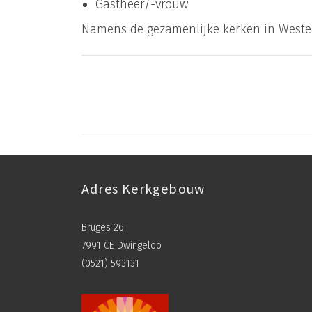
Gastheer/-vrouw
Namens de gezamenlijke kerken in Wester
Adres Kerkgebouw
Bruges 26
7991 CE Dwingeloo
(0521) 593131