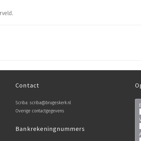
veld.
Contact
O
Scriba:
scriba@brugeskerk.nl
Overige contactgegevens
Bankrekeningnummers