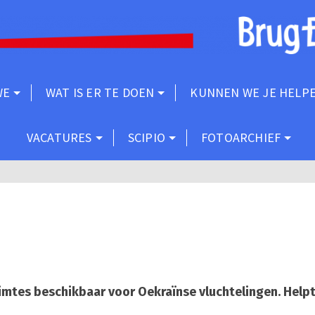
WE
WAT IS ER TE DOEN
KUNNEN WE JE HELP
VACATURES
SCIPIO
FOTOARCHIEF
imtes beschikbaar voor Oekraïnse vluchtelingen. Help