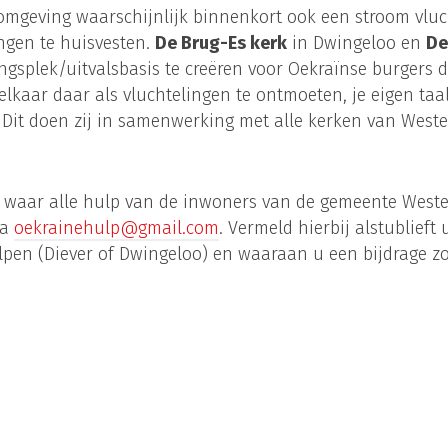
e omgeving waarschijnlijk binnenkort ook een stroom vlu
ingen te huisvesten.
De Brug-Es kerk
in Dwingeloo en
De
splek/uitvalsbasis te creëren voor Oekraïnse burgers di
 elkaar daar als vluchtelingen te ontmoeten, je eigen ta
). Dit doen zij in samenwerking met alle kerken van Weste
 waar alle hulp van de inwoners van de gemeente Wester
ia
oekrainehulp@gmail.com
. Vermeld hierbij alstublie
lpen (Diever of Dwingeloo) en waaraan u een bijdrage zo